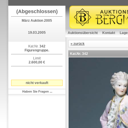
(Abgeschlossen)
März Auktion 2005
19.03.2005
Auktionsübersicht
Kontakt
Lage
« zurück
Kat.Nr.
342
Figurengruppe.
Kat.Nr.
342
Limit
2.600,00 €
nicht verkauft
Haben Sie Fragen ...