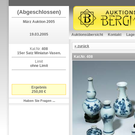
(Abgeschlossen)
März Auktion 2005
19.03.2005
Auktionsübersicht
Kontakt
Lage
« zurück
Kat.Nr.
408
15er Satz Miniatur-Vasen.
Kat.Nr.
408
Limit
ohne Limit
Ergebnis
250,00 €
Haben Sie Fragen ...