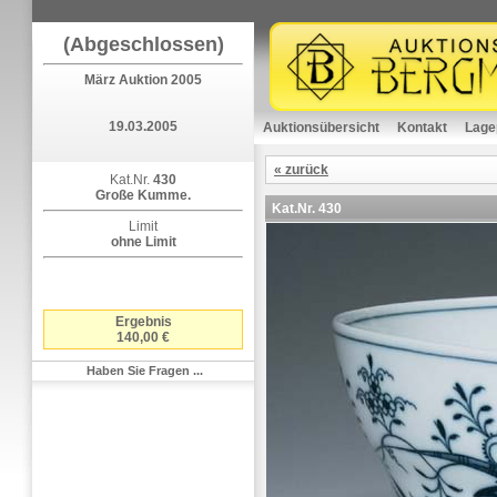
(Abgeschlossen)
März Auktion 2005
19.03.2005
Auktionsübersicht
Kontakt
Lage
« zurück
Kat.Nr.
430
Große Kumme.
Kat.Nr.
430
Limit
ohne Limit
Ergebnis
140,00 €
Haben Sie Fragen ...