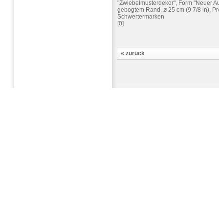
"Zwiebelmusterdekor", Form "Neuer Aus
gebogtem Rand, ø 25 cm (9 7/8 in), P
Schwertermarken
[0]
« zurück