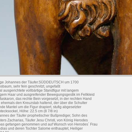
ige Johannes der Täufer.SÜDDEUTSCH um 1700
sbaum, sehr fein geschnitzt, ungefaßt
tal ausgerichtete vollbärtige Standfigur mit langem
igem Haar und ausgreifender Bewegungsgestik im Fellkleid
Maskaron, das rechte Bein vorgesetzt, in der rechten Hand
 ehemals den Kreuzstab haltend, der über die Schulter
ende Mantel um die Figur drapiert, stufig abgesetzter
tecksockel, Höhe: 22.5 cm (8 7/8 in)
hannes der Täufer prophetischer Bußprediger, Sohn des
sters Zacharias, Täufer Jesu Christi, von König Herodes
pas gefangen genommen und auf Wunsch von Herodes´ Frau
dias und deren Tochter Salome enthauptet, Heiliger