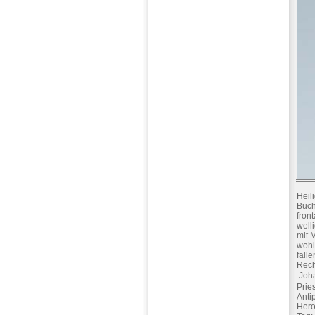
Heil
Buch
fron
well
mit 
wohl
fall
Rech
 Jo
Prie
Anti
Hero