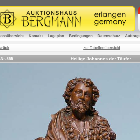
ionsübersicht
Kontakt
Lageplan
Bedingungen
Datenschutz
Auftrag
urück
zur Tabellenübersicht
Heilige Johannes der Täufer.
.Nr.
855