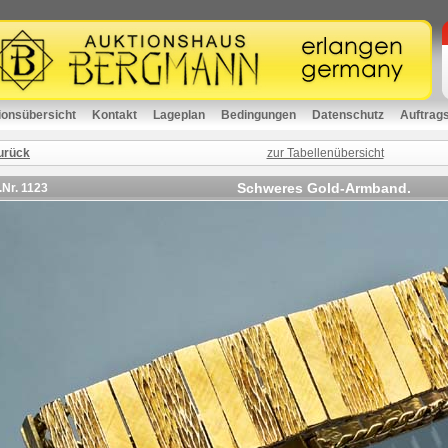
ionsübersicht
Kontakt
Lageplan
Bedingungen
Datenschutz
Auftrag
urück
zur Tabellenübersicht
Schweres Gold-Armband.
.Nr.
1123