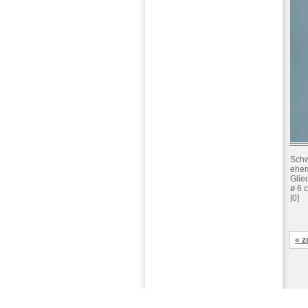
Schw
ehem
Glie
ø 6 
[0]
« z