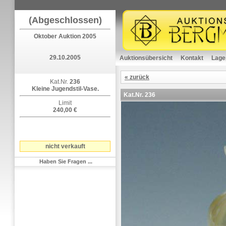
(Abgeschlossen)
Oktober Auktion 2005
29.10.2005
Auktionsübersicht
Kontakt
Lage
« zurück
Kat.Nr.
236
Kleine Jugendstil-Vase.
Kat.Nr.
236
Limit
240,00 €
nicht verkauft
Haben Sie Fragen ...