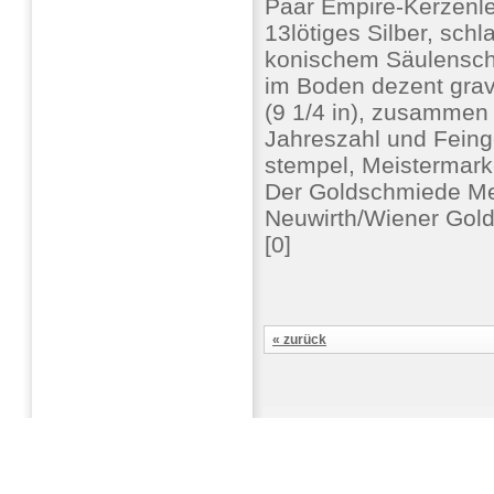
Paar Empire-Kerzenl
13lötiges Silber, sch
konischem Säulensch
im Boden dezent gra
(9 1/4 in), zusamme
Jahreszahl und Feinge
stempel, Meistermark
Der Goldschmiede Me
Neuwirth/Wiener Gol
[0]
« zurück