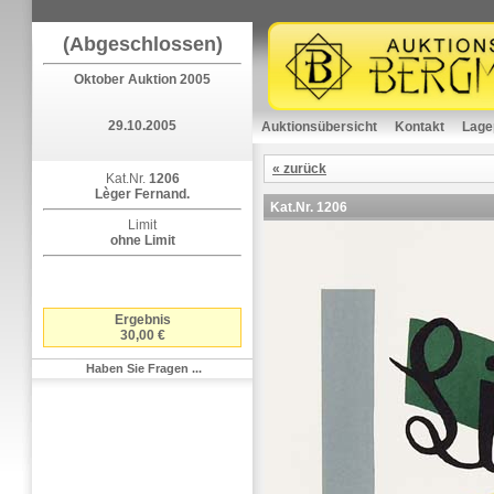
(Abgeschlossen)
Oktober Auktion 2005
29.10.2005
Auktionsübersicht
Kontakt
Lage
« zurück
Kat.Nr.
1206
Lèger Fernand.
Kat.Nr.
1206
Limit
ohne Limit
Ergebnis
30,00 €
Haben Sie Fragen ...