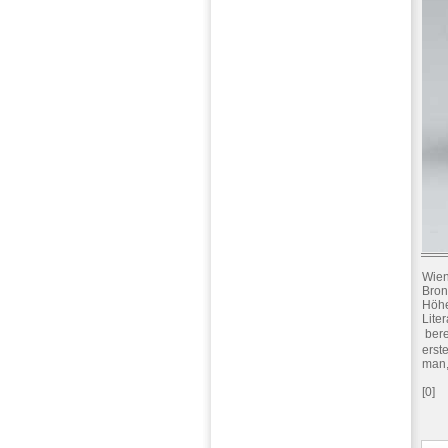
Wien
Bron
Höhe:
Lite
 ber
erst
man,
[0]