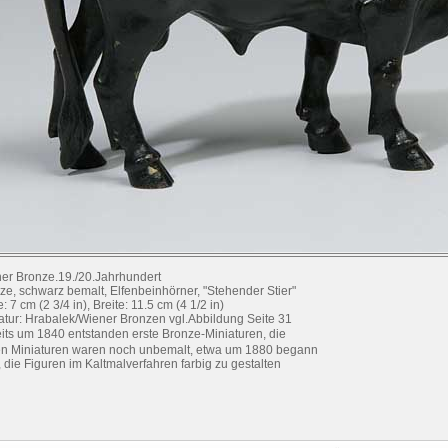
er Bronze.19./20.Jahrhundert
ze, schwarz bemalt, Elfenbeinhörner, "Stehender Stier"
 7 cm (2 3/4 in), Breite: 11.5 cm (4 1/2 in)
ratur: Hrabalek/Wiener Bronzen vgl.Abbildung Seite 31
eits um 1840 entstanden erste Bronze-Miniaturen, die
en Miniaturen waren noch unbemalt, etwa um 1880 begann
 die Figuren im Kaltmalverfahren farbig zu gestalten