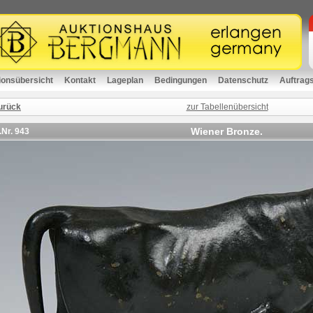
ionsübersicht
Kontakt
Lageplan
Bedingungen
Datenschutz
Auftrag
urück
zur Tabellenübersicht
Wiener Bronze.
.Nr.
943