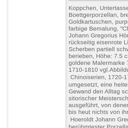
Koppchen, Untertas
Boettgerporzellan, br
Goldkartuschen, purpur
farbige Bemalung, "C
Johann Gregorius Hö
rückseitig eisenrote L
Scherben partiell sch
berieben, Höhe: 7.5 cm
goldene Malermarke 7,
1710-1810 vgl.Abbildu
 Chinoiserien, 1720-
umgesetzt, eine heite
Gewand den Alltag sch
sitorischer Meistersch
ausgeführt, von dene
bis heut nichts von i
 Hoeroldt Johann Gre
berühmtester Porzell