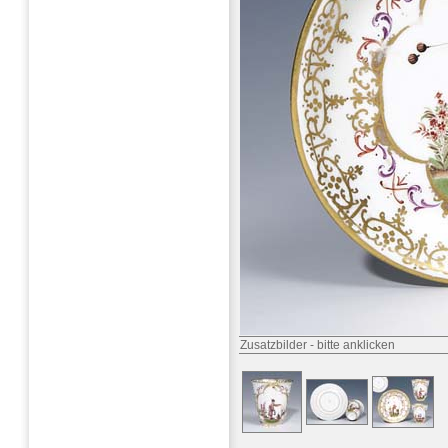
Zusatzbilder
-
bitte anklicken