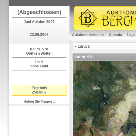
(Abgeschlossen)
Juni Auktion 2007
23.06.2007
Auktionsübersicht
Kontakt
Lage
« zurück
Kat.Nr.
578
Geffken Walter.
Kat.Nr.
578
Limit
ohne Limit
Ergebnis
250,00 €
Haben Sie Fragen ...