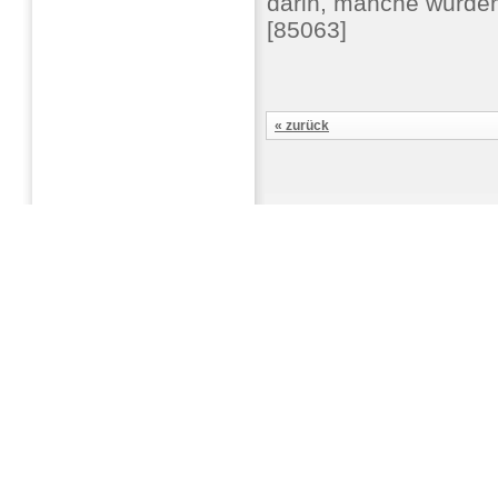
darin, manche wurde
[85063]
« zurück