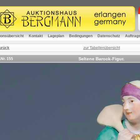
ionsübersicht
Kontakt
Lageplan
Bedingungen
Datenschutz
Auftrag
urück
zur Tabellenübersicht
Seltene Barock-Figur.
.Nr.
155