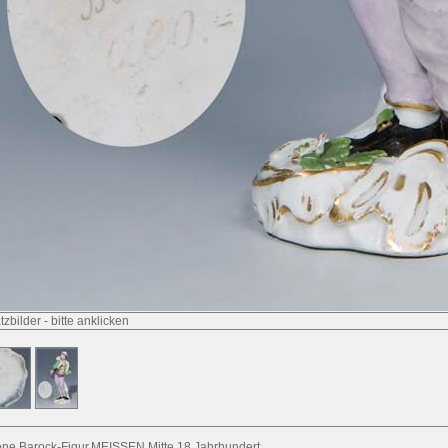
tzbilder
-
bitte anklicken
ene Barock-Figur.MEISSEN Mitte 18.Jahrhundert,