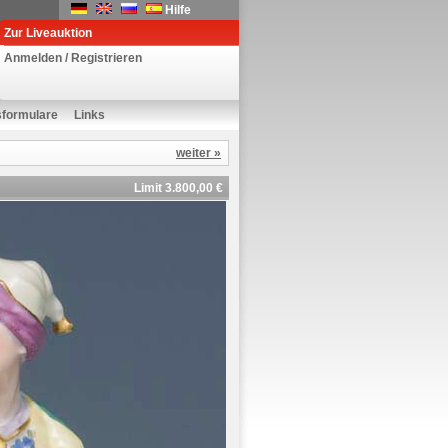
Hilfe
Zur Liveauktion
Anmelden / Registrieren
sformulare
Links
weiter »
Limit 3.800,00 €