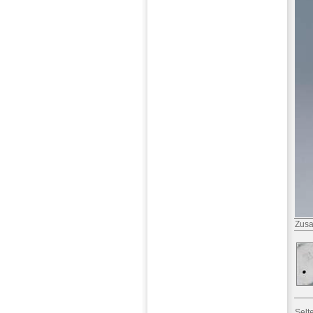
Zusa
Selt