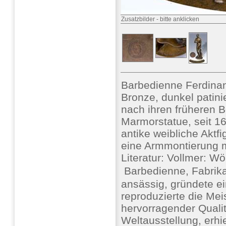
Zusatzbilder
-
bitte anklicken
Barbedienne Ferdinan
Bronze, dunkel patini
nach ihren früheren 
Marmorstatue, seit 16
antike weibliche Aktf
eine Armmontierung mi
Literatur: Vollmer: W
 Barbedienne, Fabrika
ansässig, gründete e
reproduzierte die Me
hervorragender Qualit
Weltausstellung, erhi