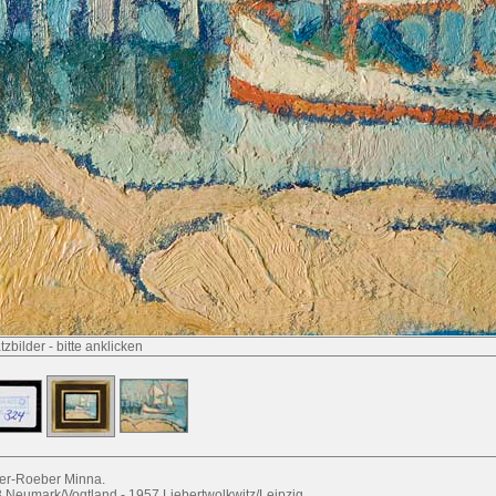
tzbilder
-
bitte anklicken
er-Roeber Minna.
 Neumark/Vogtland - 1957 Liebertwolkwitz/Leipzig