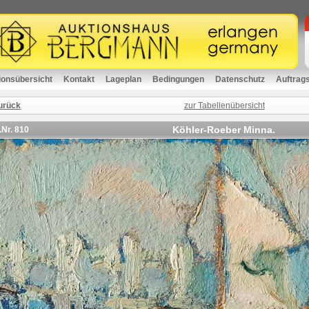
ionsübersicht
Kontakt
Lageplan
Bedingungen
Datenschutz
Auftrag
urück
zur Tabellenübersicht
Köhler-Roeber Minna.
.Nr.
810