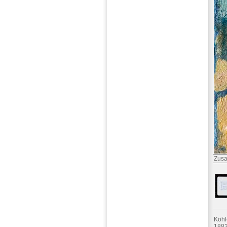
Zusa
Köhl
1883