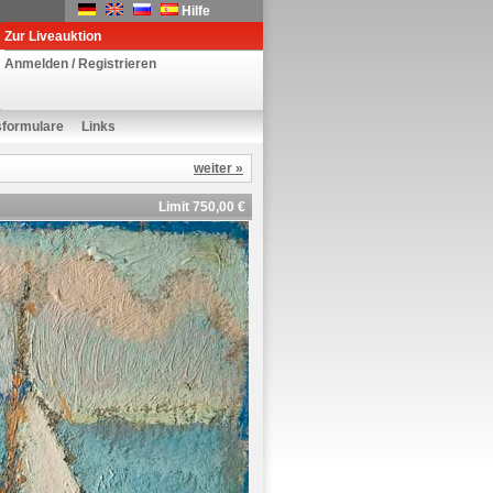
Hilfe
Zur Liveauktion
Anmelden / Registrieren
sformulare
Links
weiter »
Limit 750,00 €