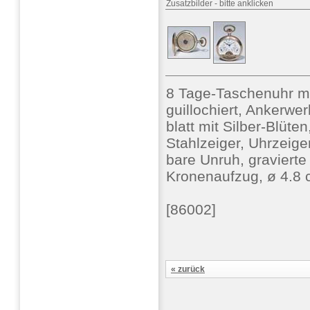
Zusatzbilder
-
bitte anklicken
8 Tage-Taschenuhr m
guillochiert, Ankerwer
blatt mit Silber-Blüt
Stahlzeiger, Uhrzeig
bare Unruh, gravierte
Kronenaufzug, ø 4.8 
[86002]
« zurück