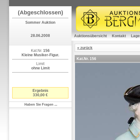
(Abgeschlossen)
Sommer Auktion
28.06.2008
Auktionsübersicht
Kontakt
Lage
« zurück
Kat.Nr.
156
Kleine Musiker-Figur.
Kat.Nr.
156
Limit
ohne Limit
Ergebnis
330,00 €
Haben Sie Fragen ...