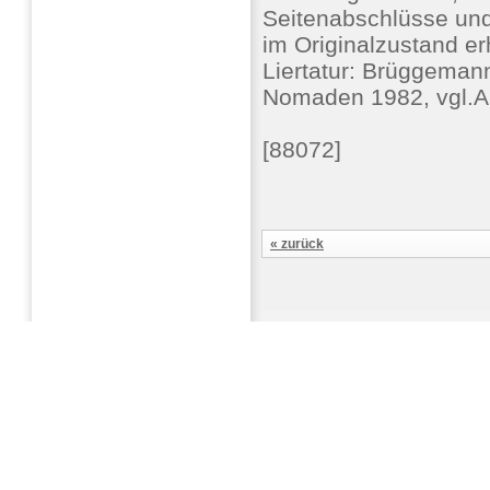
Seitenabschlüsse und
im Originalzustand er
Liertatur: Brüggema
Nomaden 1982, vgl.A
[88072]
« zurück