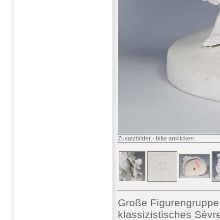
Zusatzbilder
-
bitte anklicken
Große Figurengruppe
klassizistisches Sévre