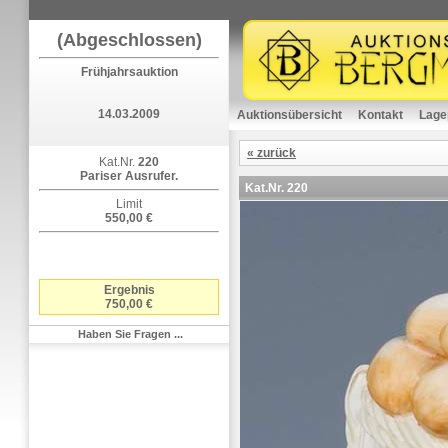
(Abgeschlossen)
Frühjahrsauktion
14.03.2009
Auktionsübersicht
Kontakt
Lage
« zurück
Kat.Nr.
220
Pariser Ausrufer.
Kat.Nr.
220
Limit
550,00 €
Ergebnis
750,00 €
Haben Sie Fragen ...