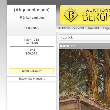
(Abgeschlossen)
Frühjahrsauktion
14.03.2009
Auktionsübersicht
Kontakt
Lage
« zurück
Kat.Nr.
718
Lach Fritz.
Kat.Nr.
718
Limit
800,00 €
nicht verkauft
Haben Sie Fragen ...