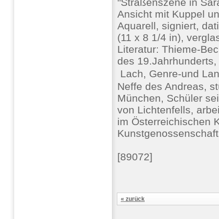
"Straßenszene in Sar
Ansicht mit Kuppel u
Aquarell, signiert, da
(11 x 8 1/4 in), verg
Literatur: Thieme-Bec
des 19.Jahrhunderts, 
 Lach, Genre-und Land
Neffe des Andreas, s
München, Schüler se
von Lichtenfells, arbe
im Österreichischen 
Kunstgenossenschaft
[89072]
« zurück