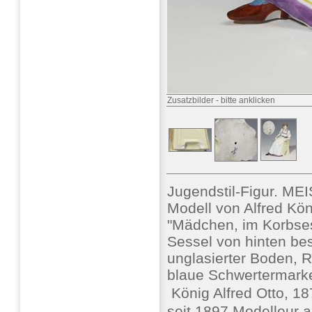
Zusatzbilder
-
bitte anklicken
Jugendstil-Figur. ME
Modell von Alfred Kön
"Mädchen, im Korbsess
Sessel von hinten bes
unglasierter Boden, 
blaue Schwertermark
 König Alfred Otto, 
seit 1897 Modelleur 