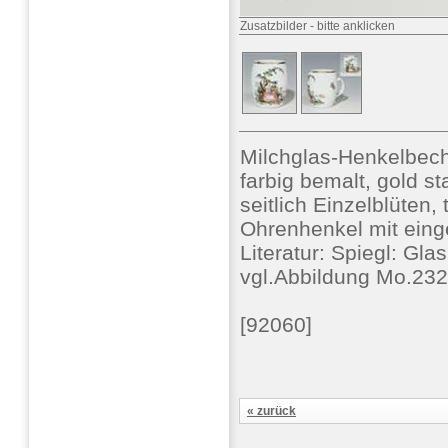
Zusatzbilder
-
bitte anklicken
Milchglas-Henkelbec
farbig bemalt, gold st
seitlich Einzelblüten
Ohrenhenkel mit einge
Literatur: Spiegl: Gl
vgl.Abbildung Mo.232
[92060]
« zurück