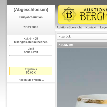
(Abgeschlossen)
Frühjahrsauktion
27.03.2010
Auktionsübersicht
Kontakt
Lage
« zurück
Kat.Nr.
405
Milchglas-Henkelbecher.
Kat.Nr.
405
Limit
ohne Limit
Ergebnis
50,00 €
Haben Sie Fragen ...