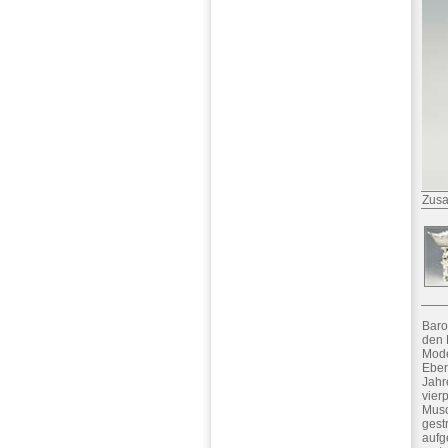
Zusa
Baro
den 
Mode
Eberl
Jahr
vier
Musc
gest
aufg