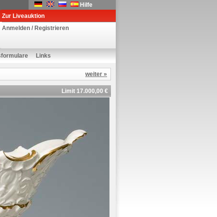
Hilfe
Zur Liveauktion
Anmelden / Registrieren
sformulare
Links
weiter »
Limit 17.000,00 €