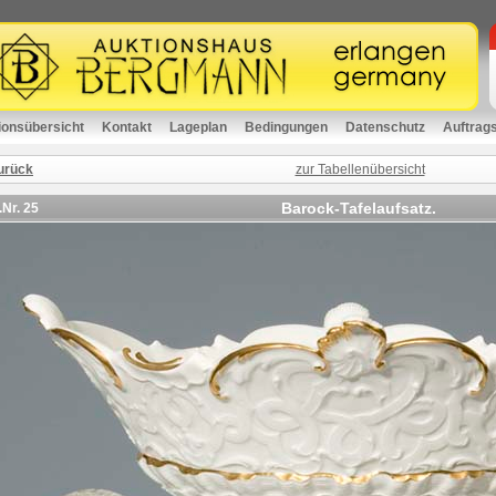
ionsübersicht
Kontakt
Lageplan
Bedingungen
Datenschutz
Auftrag
urück
zur Tabellenübersicht
Barock-Tafelaufsatz.
.Nr.
25