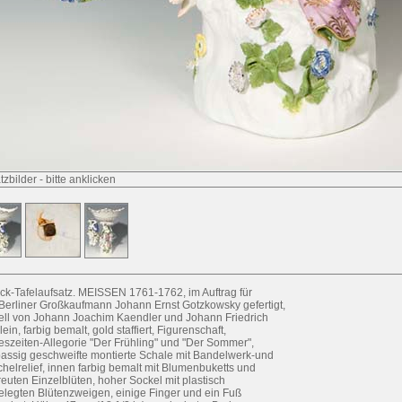
tzbilder
-
bitte anklicken
ck-Tafelaufsatz. MEISSEN 1761-1762, im Auftrag für
Berliner Großkaufmann Johann Ernst Gotzkowsky gefertigt,
ll von Johann Joachim Kaendler und Johann Friedrich
ein, farbig bemalt, gold staffiert, Figurenschaft,
eszeiten-Allegorie "Der Frühling" und "Der Sommer",
passig geschweifte montierte Schale mit Bandelwerk-und
helrelief, innen farbig bemalt mit Blumenbuketts und
reuten Einzelblüten, hoher Sockel mit plastisch
elegten Blütenzweigen, einige Finger und ein Fuß