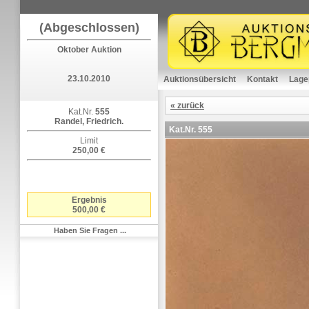
(Abgeschlossen)
Oktober Auktion
23.10.2010
Auktionsübersicht
Kontakt
Lage
« zurück
Kat.Nr.
555
Randel, Friedrich.
Kat.Nr.
555
Limit
250,00 €
Ergebnis
500,00 €
Haben Sie Fragen ...