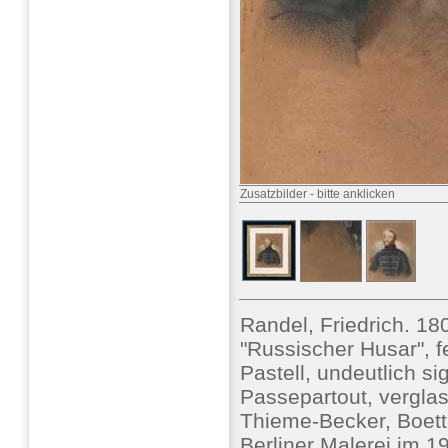
Zusatzbilder
-
bitte anklicken
Randel, Friedrich. 18
"Russischer Husar", f
Pastell, undeutlich si
Passepartout, verglast
Thieme-Becker, Boett
Berliner Malerei im 1