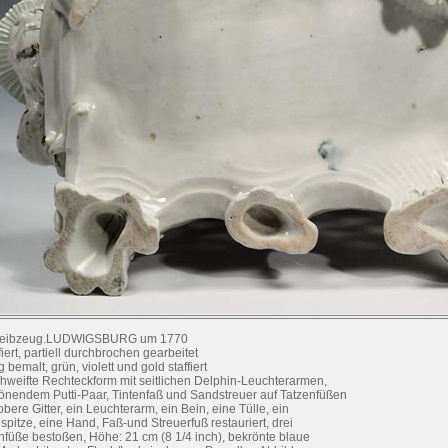
reibzeug.LUDWIGSBURG um 1770
fiert, partiell durchbrochen gearbeitet
g bemalt, grün, violett und gold staffiert
hweifte Rechteckform mit seitlichen Delphin-Leuchterarmen,
önendem Putti-Paar, Tintenfaß und Sandstreuer auf Tatzenfüßen
obere Gitter, ein Leuchterarm, ein Bein, eine Tülle, ein
spitze, eine Hand, Faß-und Streuerfuß restauriert, drei
nfüße bestoßen, Höhe: 21 cm (8 1/4 inch), bekrönte blaue