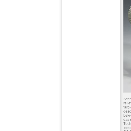
Sch
relie
farbi
gesc
bekr
das 
Tuch
Inne