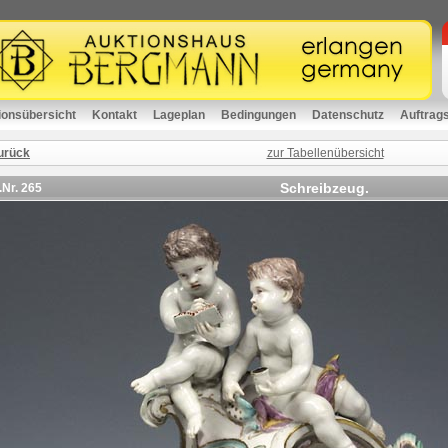
ionsübersicht
Kontakt
Lageplan
Bedingungen
Datenschutz
Auftrag
urück
zur Tabellenübersicht
Schreibzeug.
.Nr.
265