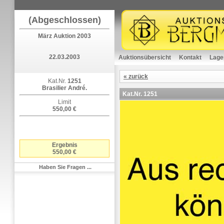
(Abgeschlossen)
März Auktion 2003
22.03.2003
Auktionsübersicht
Kontakt
Lage
« zurück
Kat.Nr.
1251
Brasilier André.
Kat.Nr.
1251
Limit
550,00 €
Ergebnis
550,00 €
Haben Sie Fragen ...