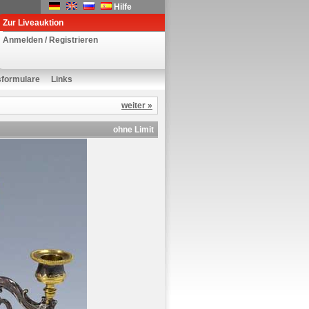
Hilfe
Zur Liveauktion
Anmelden / Registrieren
sformulare
Links
weiter »
ohne Limit