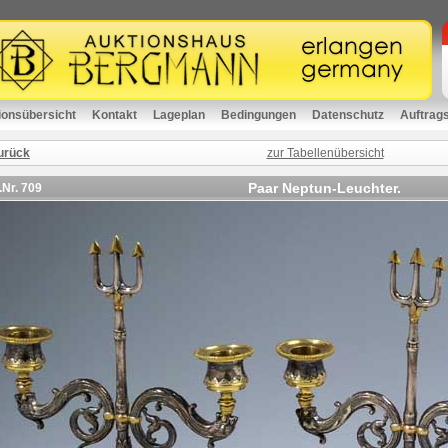
ionsübersicht
Kontakt
Lageplan
Bedingungen
Datenschutz
Auftrag
urück
zur Tabellenübersicht
Paar Neptun-Leuchter.
.Nr.
709