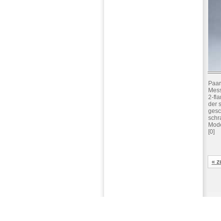
Paar
Messi
2-fl
der 
gesc
schr
Mode
[0]
« z