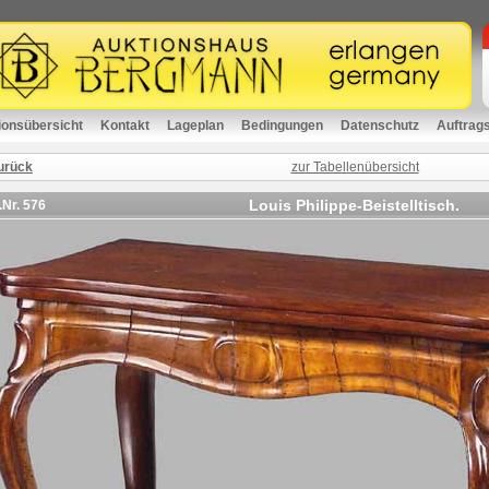
ionsübersicht
Kontakt
Lageplan
Bedingungen
Datenschutz
Auftrag
urück
zur Tabellenübersicht
Louis Philippe-Beistelltisch.
.Nr.
576