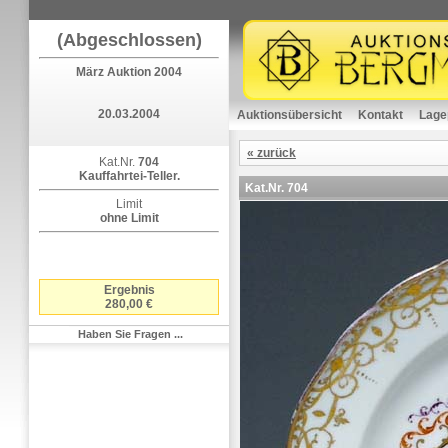
(Abgeschlossen)
März Auktion 2004
20.03.2004
Auktionsübersicht
Kontakt
Lage
« zurück
Kat.Nr.
704
Kauffahrtei-Teller.
Kat.Nr.
704
Limit
ohne Limit
Ergebnis
280,00 €
Haben Sie Fragen ...