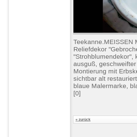
Teekanne.MEISSEN Mi
Reliefdekor "Gebroch
"Strohblumendekor", k
ausguß, geschweifter 
Montierung mit Erbsk
sichtbar alt restaurie
blaue Malermarke, b
[0]
« zurück