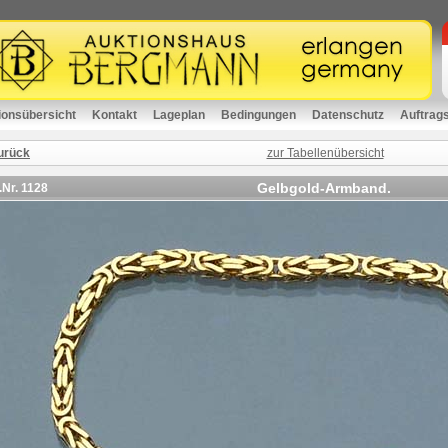
ionsübersicht
Kontakt
Lageplan
Bedingungen
Datenschutz
Auftrag
urück
zur Tabellenübersicht
Gelbgold-Armband.
.Nr.
1128