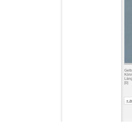
Gelb
Köni
Läng
[0]
« z