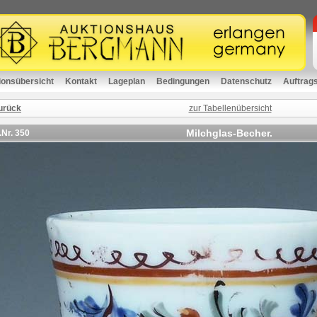
ionsübersicht
Kontakt
Lageplan
Bedingungen
Datenschutz
Auftrag
urück
zur Tabellenübersicht
Milchglas-Becher.
.Nr.
350