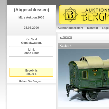
(Abgeschlossen)
März Auktion 2006
25.03.2006
Auktionsübersicht
Kontakt
Lage
« zurück
Kat.Nr.
4
Gepäckwagen.
Kat.Nr.
4
Limit
ohne Limit
Ergebnis
80,00 €
Haben Sie Fragen ...