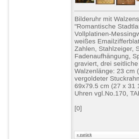
Bilderuhr mit Walze
"Romantische Stadtlan
Vollplatinen-Messing
weißes Emailzifferblat
Zahlen, Stahlzeiger, 
Fadenaufhängung, Spi
graviert, drei seitlic
Walzenlänge: 23 cm (
vergoldeter Stuckrahme
69x79.5 cm (27 x 31 1/
Uhren vgl.No.170, TA
[0]
« zurück