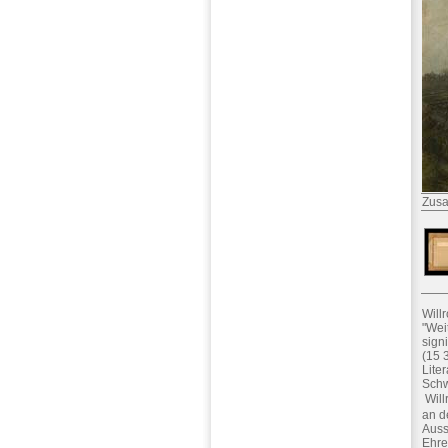
Zusa
Will
"Wei
sign
(15 
Lite
Schw
 Wil
an d
Auss
Ehre