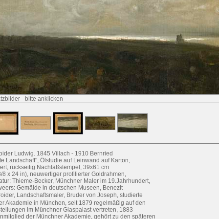
tzbilder
-
bitte anklicken
roider Ludwig. 1845 Villach - 1910 Bernried
te Landschaft", Ölstudie auf Leinwand auf Karton,
iert, rückseitig Nachlaßstempel, 39x61 cm
3/8 x 24 in), neuwertiger profilierter Goldrahmen,
ratur: Thieme-Becker, Münchner Maler im 19.Jahrhundert,
eers: Gemälde in deutschen Museen, Benezit
lroider, Landschaftsmaler, Bruder von Joseph, studierte
er Akademie in München, seit 1879 regelmäßig auf den
tellungen im Münchner Glaspalast vertreten, 1883
nmitglied der Münchner Akademie, gehört zu den späteren