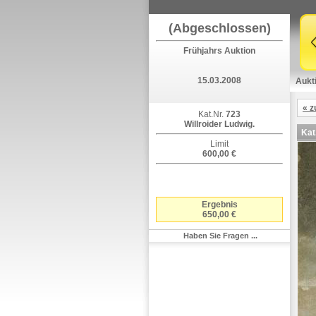
(Abgeschlossen)
Frühjahrs Auktion
15.03.2008
Aukt
« z
Kat.Nr.
723
Willroider Ludwig.
Kat
Limit
600,00 €
Ergebnis
650,00 €
Haben Sie Fragen ...