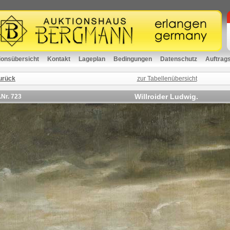
ionsübersicht
Kontakt
Lageplan
Bedingungen
Datenschutz
Auftrag
urück
zur Tabellenübersicht
Willroider Ludwig.
.Nr.
723