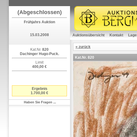
(Abgeschlossen)
Frühjahrs Auktion
15.03.2008
Auktionsübersicht
Kontakt
Lage
« zurück
Kat.Nr.
820
Dachinger Hugo-Puck.
Kat.Nr.
820
Limit
400,00 €
Ergebnis
1.700,00 €
Haben Sie Fragen ...