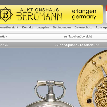
ionsübersicht
Kontakt
Lageplan
Bedingungen
Datenschutz
Auftrag
urück
zur Tabellenübersicht
Silber-Spindel-Taschenuhr.
.Nr.
30