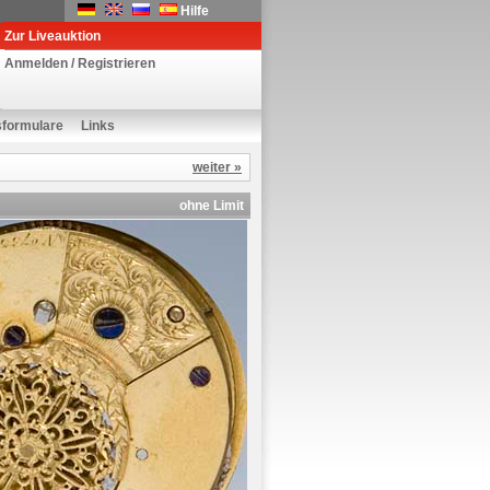
Hilfe
Zur Liveauktion
Anmelden / Registrieren
sformulare
Links
weiter »
ohne Limit