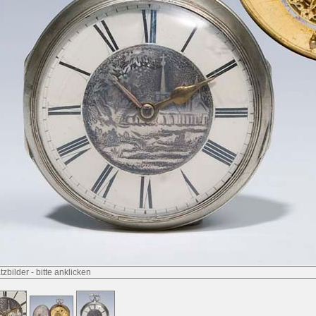
tzbilder
-
bitte anklicken