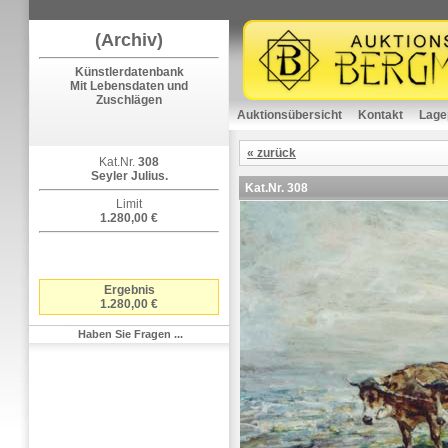
(Archiv)
Künstlerdatenbank
Mit Lebensdaten und
Zuschlägen
Auktionsübersicht
Kontakt
Lage
« zurück
Kat.Nr.
308
Seyler Julius.
Kat.Nr.
308
Limit
1.280,00 €
Ergebnis
1.280,00 €
Haben Sie Fragen ...