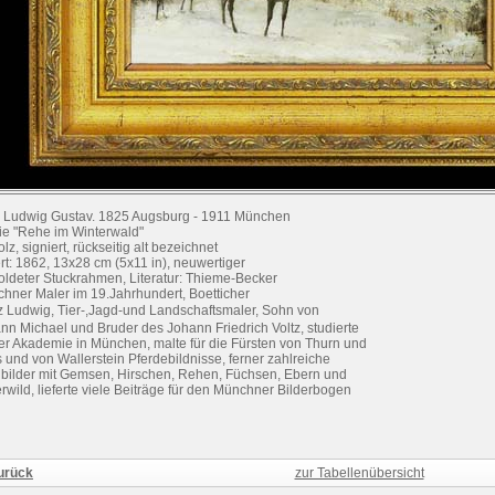
z Ludwig Gustav. 1825 Augsburg - 1911 München
ie "Rehe im Winterwald"
lz, signiert, rückseitig alt bezeichnet
ert: 1862, 13x28 cm (5x11 in), neuwertiger
oldeter Stuckrahmen, Literatur: Thieme-Becker
hner Maler im 19.Jahrhundert, Boetticher
tz Ludwig, Tier-,Jagd-und Landschaftsmaler, Sohn von
nn Michael und Bruder des Johann Friedrich Voltz, studierte
er Akademie in München, malte für die Fürsten von Thurn und
s und von Wallerstein Pferdebildnisse, ferner zahlreiche
bilder mit Gemsen, Hirschen, Rehen, Füchsen, Ebern und
rwild, lieferte viele Beiträge für den Münchner Bilderbogen
urück
zur Tabellenübersicht