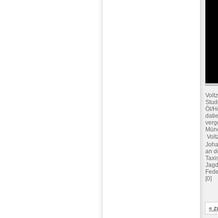
Volt
Stud
Öl/Ho
dati
verg
Münc
 Vol
Joha
an d
Taxi
Jagd
Fede
[0]
« z