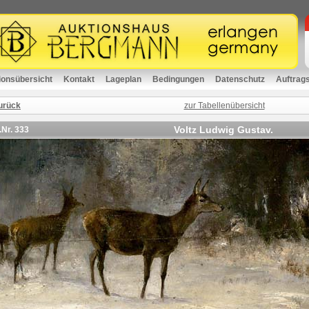
ionsübersicht
Kontakt
Lageplan
Bedingungen
Datenschutz
Auftrag
urück
zur Tabellenübersicht
Voltz Ludwig Gustav.
.Nr.
333