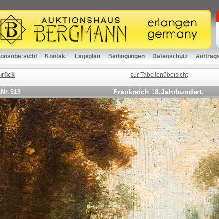
ionsübersicht
Kontakt
Lageplan
Bedingungen
Datenschutz
Auftrag
urück
zur Tabellenübersicht
Frankreich 18.Jahrhundert.
.Nr.
519