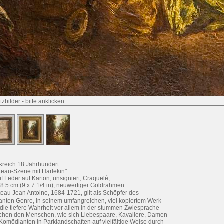
tzbilder
-
bitte anklicken
kreich 18.Jahrhundert.
teau-Szene mit Harlekin"
uf Leder auf Karton, unsigniert, Craquelé,
8.5 cm (9 x 7 1/4 in), neuwertiger Goldrahmen
tteau Jean Antoine, 1684-1721, gilt als Schöpfer des
anten Genre, in seinem umfangreichen, viel kopiertem Werk
t die tiefere Wahrheit vor allem in der stummen Zwiesprache
chen den Menschen, wie sich Liebespaare, Kavaliere, Damen
Komödianten in Parklandschaften auf vielfältige Weise durch