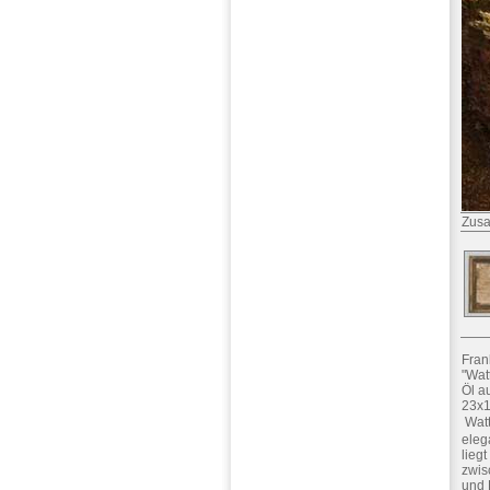
Zusa
Fran
"Wat
Öl a
23x1
 Wa
eleg
lieg
zwis
und 