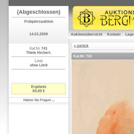
(Abgeschlossen)
Frühjahrsauktion
14.03.2009
Auktionsübersicht
Kontakt
Lage
« zurück
Kat.Nr.
741
Thiele Herbert.
Kat.Nr.
741
Limit
ohne Limit
Ergebnis
60,00 €
Haben Sie Fragen ...