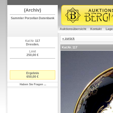
(Archiv)
Sammler Porzellan Datenbank
Auktionsübersicht
Kontakt
Lage
« zurück
Kat.Nr.
117
Dresden.
Kat.Nr.
117
Limit
250,00 €
Ergebnis
650,00 €
Haben Sie Fragen ...