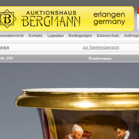
ionsübersicht
Kontakt
Lageplan
Bedingungen
Datenschutz
Auftrag
urück
zur Tabellenübersicht
Kratervase.
.Nr.
293