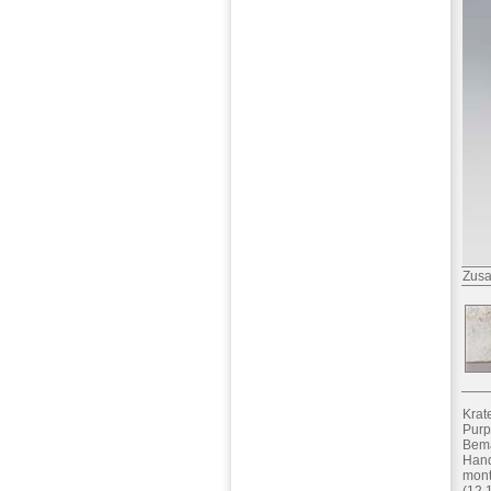
Zusa
Krat
Purp
Bema
Hand
mont