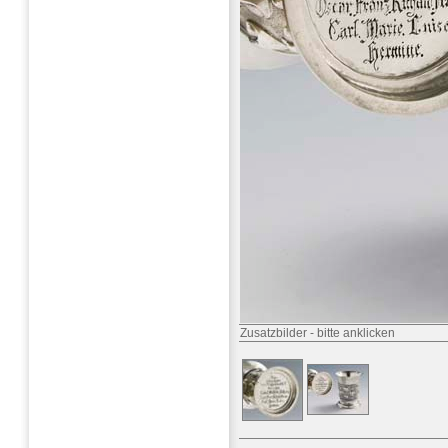
Zusatzbilder
-
bitte anklicken