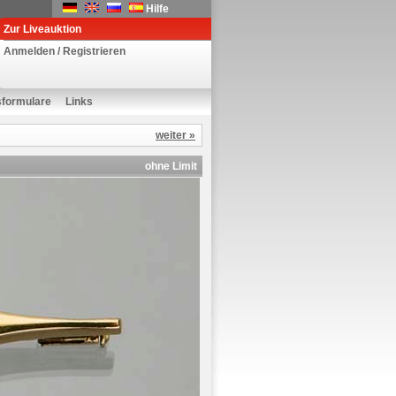
Hilfe
Zur Liveauktion
Anmelden / Registrieren
sformulare
Links
weiter »
ohne Limit