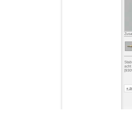
Zusa
Stab
acht 
[930
« z