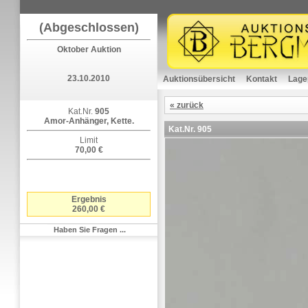
(Abgeschlossen)
Oktober Auktion
23.10.2010
Auktionsübersicht
Kontakt
Lage
« zurück
Kat.Nr.
905
Amor-Anhänger, Kette.
Kat.Nr.
905
Limit
70,00 €
Ergebnis
260,00 €
Haben Sie Fragen ...