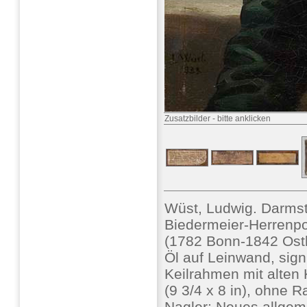
Zusatzbilder
-
bitte anklicken
Wüst, Ludwig. Darmst
Biedermeier-Herrenpo
(1782 Bonn-1842 Osth
Öl auf Leinwand, signie
Keilrahmen mit alten 
(9 3/4 x 8 in), ohne 
Nagler: Neues allgem