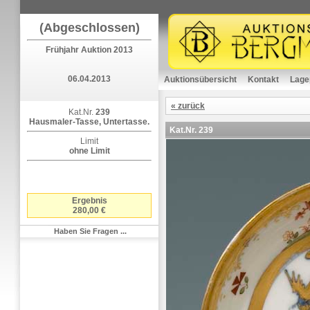
(Abgeschlossen)
Frühjahr Auktion 2013
06.04.2013
Auktionsübersicht
Kontakt
Lage
« zurück
Kat.Nr.
239
Hausmaler-Tasse, Untertasse.
Kat.Nr.
239
Limit
ohne Limit
Ergebnis
280,00 €
Haben Sie Fragen ...